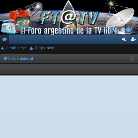
Identificarse
Registrarse
or
de
eg
os
nti
ist
Índice general
fic
ra
ar
rs
se
e