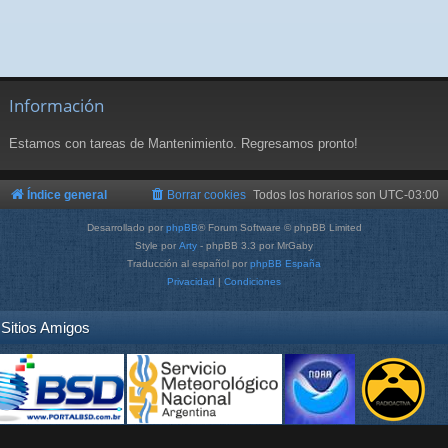
Información
Estamos con tareas de Mantenimiento. Regresamos pronto!
Índice general
Borrar cookies
Todos los horarios son
UTC-03:00
Desarrollado por
phpBB
® Forum Software © phpBB Limited
Style por
Arty
- phpBB 3.3 por MrGaby
Traducción al español por
phpBB España
Privacidad
|
Condiciones
Sitios Amigos