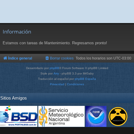
Información
Estamos con tareas de Mantenimiento. Regresamos pronto!
Índice general
Borrar cookies
Todos los horarios son
UTC-03:00
Desarrollado por
phpBB
® Forum Software © phpBB Limited
Style por
Arty
- phpBB 3.3 por MrGaby
Traducción al español por
phpBB España
Privacidad
|
Condiciones
Sitios Amigos