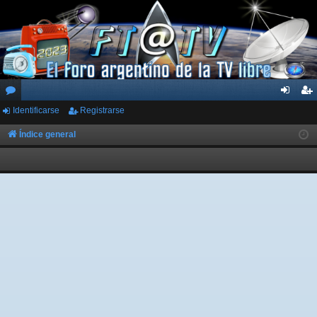
Identificarse
Registrarse
or
de
eg
os
nti
ist
Índice general
fic
ra
ar
rs
se
e