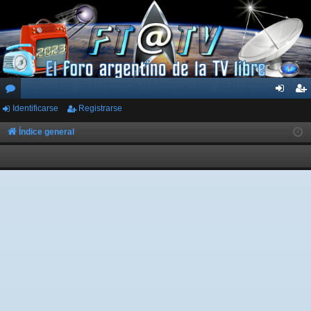
Identificarse
Registrarse
or
de
eg
os
nti
ist
Índice general
fic
ra
ar
rs
se
e