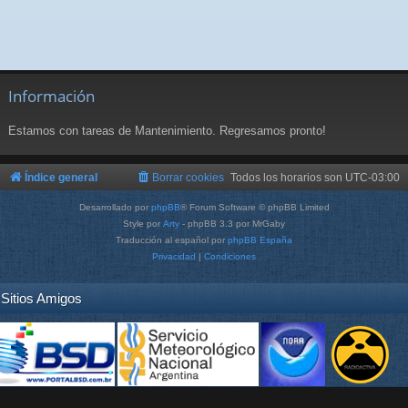
Información
Estamos con tareas de Mantenimiento. Regresamos pronto!
Índice general
Borrar cookies
Todos los horarios son
UTC-03:00
Desarrollado por
phpBB
® Forum Software © phpBB Limited
Style por
Arty
- phpBB 3.3 por MrGaby
Traducción al español por
phpBB España
Privacidad
|
Condiciones
Sitios Amigos