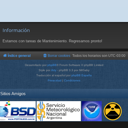
Información
Estamos con tareas de Mantenimiento. Regresamos pronto!
Índice general
Borrar cookies
Todos los horarios son
UTC-03:00
Desarrollado por
phpBB
® Forum Software © phpBB Limited
Style por
Arty
- phpBB 3.3 por MrGaby
Traducción al español por
phpBB España
Privacidad
|
Condiciones
Sitios Amigos