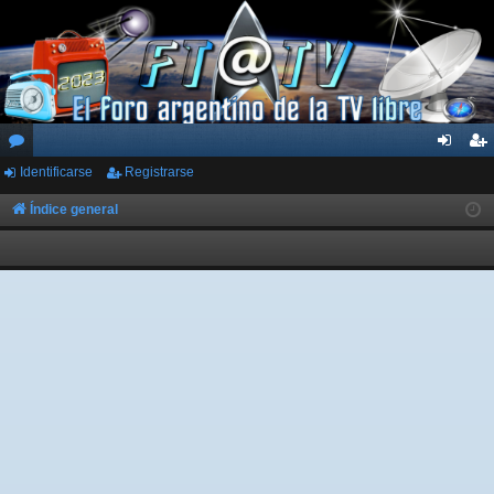
Identificarse
Registrarse
or
de
eg
os
nti
ist
Índice general
fic
ra
ar
rs
se
e