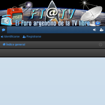
Identificarse
Registrarse
or
de
eg
os
nti
ist
Índice general
fic
ra
ar
rs
se
e