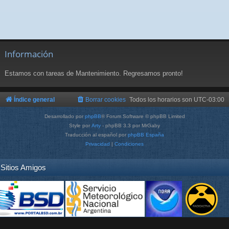
Información
Estamos con tareas de Mantenimiento. Regresamos pronto!
Índice general
Borrar cookies
Todos los horarios son
UTC-03:00
Desarrollado por
phpBB
® Forum Software © phpBB Limited
Style por
Arty
- phpBB 3.3 por MrGaby
Traducción al español por
phpBB España
Privacidad
|
Condiciones
Sitios Amigos