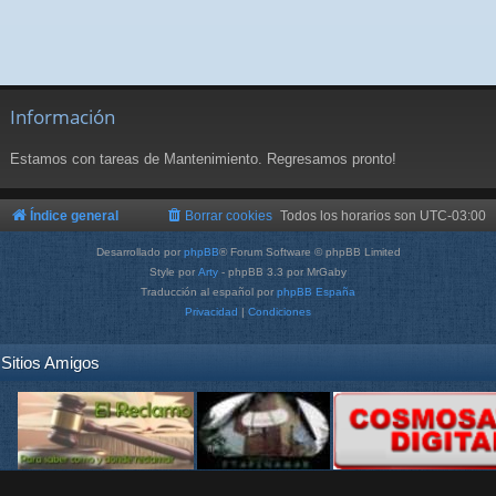
Información
Estamos con tareas de Mantenimiento. Regresamos pronto!
Índice general
Borrar cookies
Todos los horarios son
UTC-03:00
Desarrollado por
phpBB
® Forum Software © phpBB Limited
Style por
Arty
- phpBB 3.3 por MrGaby
Traducción al español por
phpBB España
Privacidad
|
Condiciones
Sitios Amigos