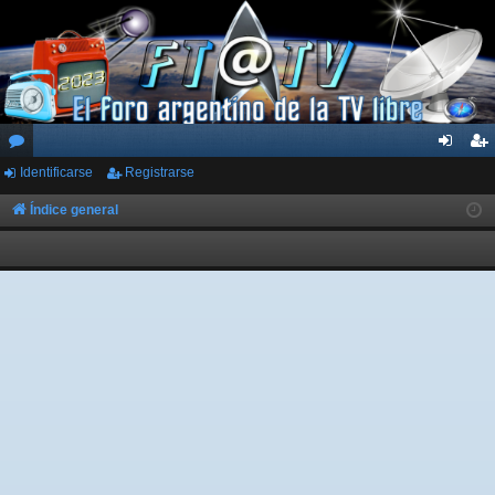
Identificarse
Registrarse
or
de
eg
os
nti
ist
Índice general
fic
ra
ar
rs
se
e