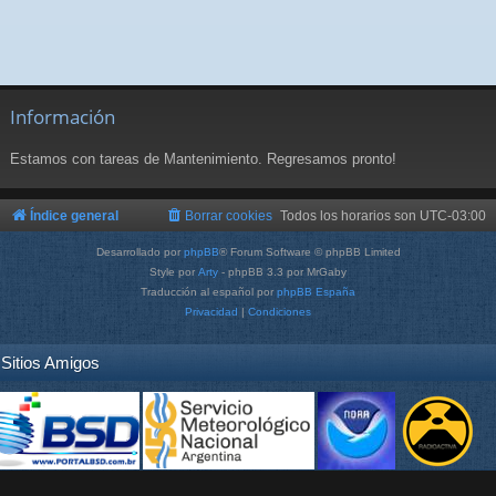
Información
Estamos con tareas de Mantenimiento. Regresamos pronto!
Índice general
Borrar cookies
Todos los horarios son
UTC-03:00
Desarrollado por
phpBB
® Forum Software © phpBB Limited
Style por
Arty
- phpBB 3.3 por MrGaby
Traducción al español por
phpBB España
Privacidad
|
Condiciones
Sitios Amigos