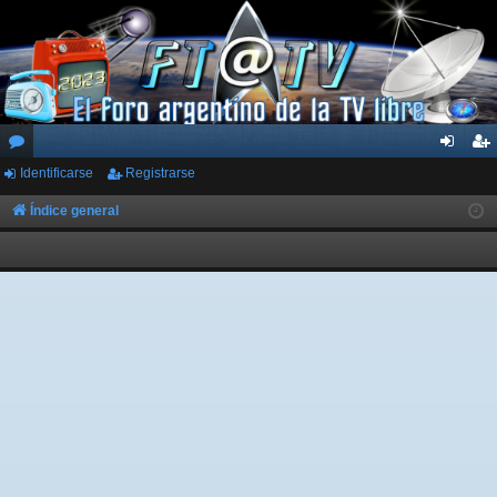
Identificarse
Registrarse
or
de
eg
os
nti
ist
Índice general
fic
ra
ar
rs
se
e