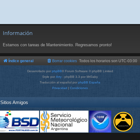
Información
Estamos con tareas de Mantenimiento. Regresamos pronto!
Índice general
Borrar cookies
Todos los horarios son
UTC-03:00
Desarrollado por
phpBB
® Forum Software © phpBB Limited
Style por
Arty
- phpBB 3.3 por MrGaby
Traducción al español por
phpBB España
Privacidad
|
Condiciones
Sitios Amigos