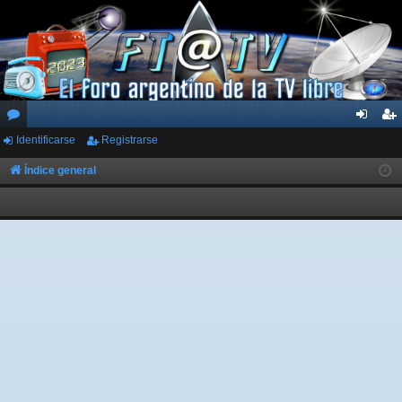
Identificarse
Registrarse
or
de
eg
os
nti
ist
Índice general
fic
ra
ar
rs
se
e