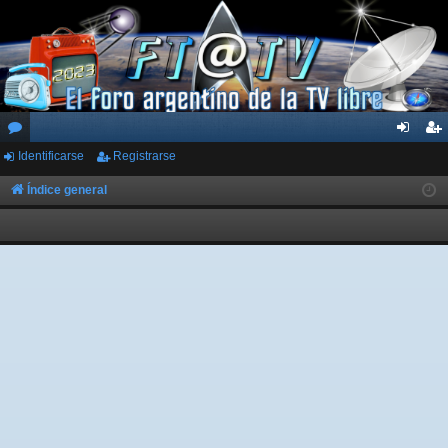
Identificarse
Registrarse
or
de
eg
os
nti
ist
Índice general
fic
ra
ar
rs
se
e