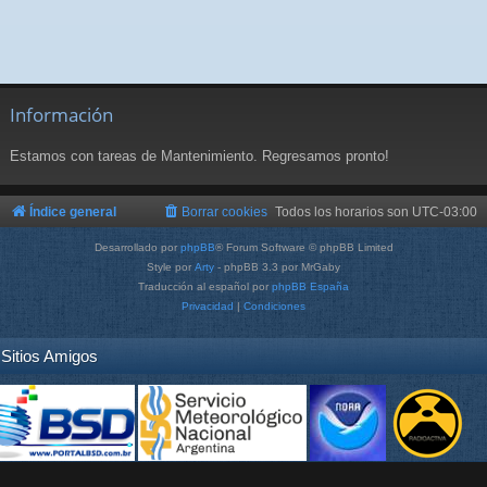
Información
Estamos con tareas de Mantenimiento. Regresamos pronto!
Índice general
Borrar cookies
Todos los horarios son
UTC-03:00
Desarrollado por
phpBB
® Forum Software © phpBB Limited
Style por
Arty
- phpBB 3.3 por MrGaby
Traducción al español por
phpBB España
Privacidad
|
Condiciones
Sitios Amigos