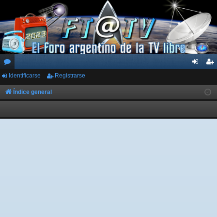
Identificarse
Registrarse
or
de
eg
os
nti
ist
Índice general
fic
ra
ar
rs
se
e