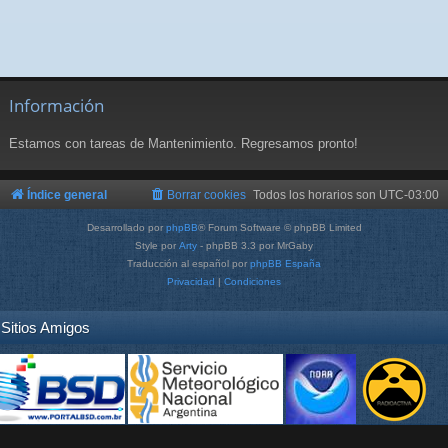
Información
Estamos con tareas de Mantenimiento. Regresamos pronto!
Índice general
Borrar cookies
Todos los horarios son
UTC-03:00
Desarrollado por
phpBB
® Forum Software © phpBB Limited
Style por
Arty
- phpBB 3.3 por MrGaby
Traducción al español por
phpBB España
Privacidad
|
Condiciones
Sitios Amigos