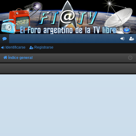
Identificarse
Registrarse
or
de
eg
os
nti
ist
Índice general
fic
ra
ar
rs
se
e