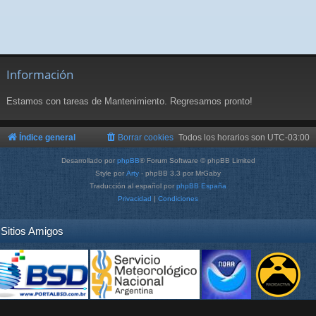
Información
Estamos con tareas de Mantenimiento. Regresamos pronto!
Índice general
Borrar cookies
Todos los horarios son
UTC-03:00
Desarrollado por
phpBB
® Forum Software © phpBB Limited
Style por
Arty
- phpBB 3.3 por MrGaby
Traducción al español por
phpBB España
Privacidad
|
Condiciones
Sitios Amigos