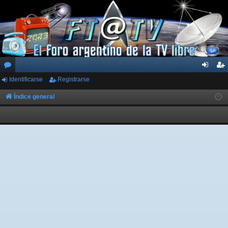
Identificarse
Registrarse
or
de
eg
os
nti
ist
Índice general
fic
ra
ar
rs
se
e