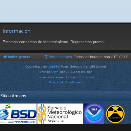
Información
Estamos con tareas de Mantenimiento. Regresamos pronto!
Índice general
Borrar cookies
Todos los horarios son
UTC-03:00
Desarrollado por
phpBB
® Forum Software © phpBB Limited
Style por
Arty
- phpBB 3.3 por MrGaby
Traducción al español por
phpBB España
Privacidad
|
Condiciones
Sitios Amigos