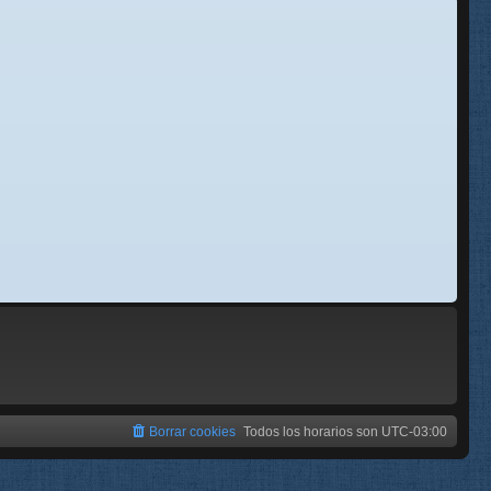
se
e
Borrar cookies
Todos los horarios son
UTC-03:00