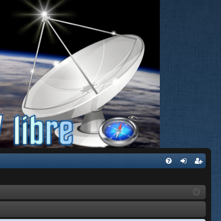
FA
de
eg
Q
nti
ist
fic
ra
ar
rs