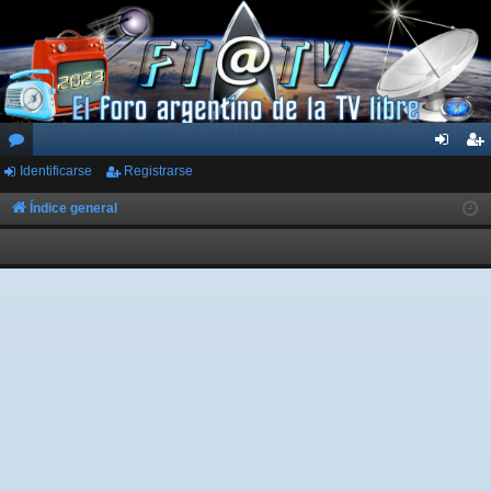
Identificarse
Registrarse
or
de
eg
os
nti
ist
Índice general
fic
ra
ar
rs
se
e