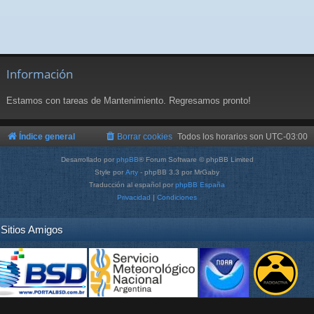
Información
Estamos con tareas de Mantenimiento. Regresamos pronto!
Índice general
Borrar cookies
Todos los horarios son
UTC-03:00
Desarrollado por
phpBB
® Forum Software © phpBB Limited
Style por
Arty
- phpBB 3.3 por MrGaby
Traducción al español por
phpBB España
Privacidad
|
Condiciones
Sitios Amigos