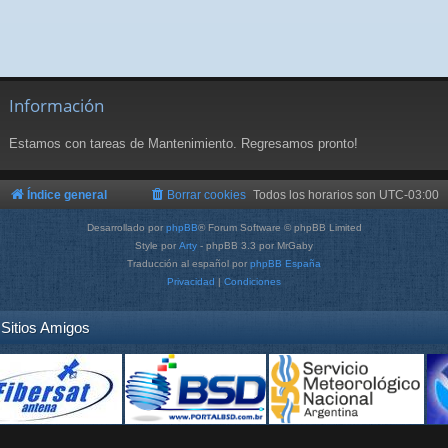
Información
Estamos con tareas de Mantenimiento. Regresamos pronto!
Índice general
Borrar cookies
Todos los horarios son
UTC-03:00
Desarrollado por
phpBB
® Forum Software © phpBB Limited
Style por
Arty
- phpBB 3.3 por MrGaby
Traducción al español por
phpBB España
Privacidad
|
Condiciones
Sitios Amigos