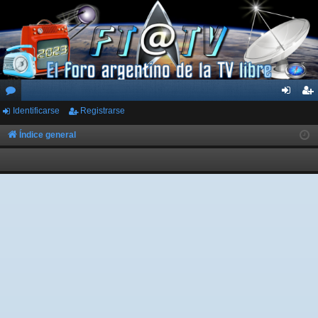
Identificarse
Registrarse
or
de
eg
os
nti
ist
Índice general
fic
ra
ar
rs
se
e