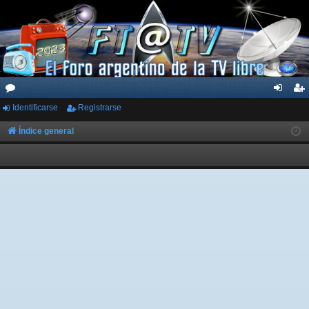
Identificarse
Registrarse
or
de
eg
os
nti
ist
Índice general
fic
ra
ar
rs
se
e