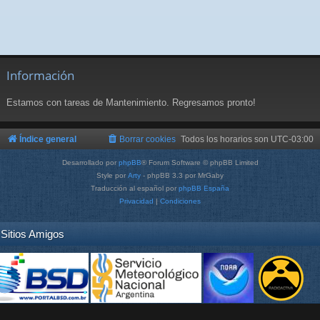
Información
Estamos con tareas de Mantenimiento. Regresamos pronto!
Índice general
Borrar cookies
Todos los horarios son
UTC-03:00
Desarrollado por
phpBB
® Forum Software © phpBB Limited
Style por
Arty
- phpBB 3.3 por MrGaby
Traducción al español por
phpBB España
Privacidad
|
Condiciones
Sitios Amigos