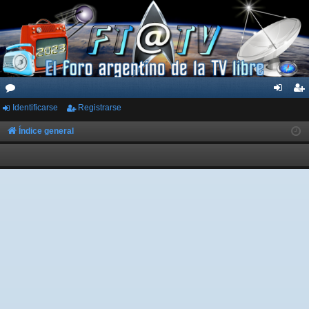
Identificarse
Registrarse
or
de
eg
os
nti
ist
Índice general
fic
ra
ar
rs
se
e