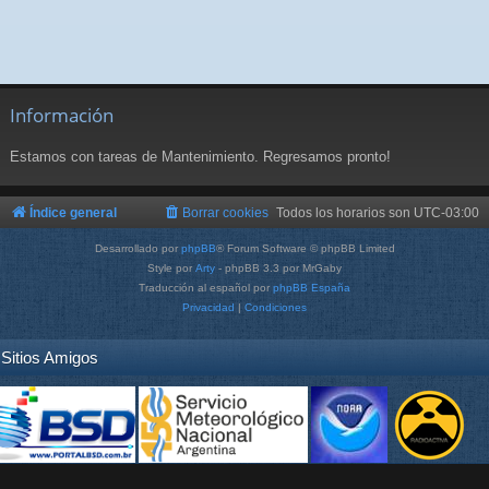
Información
Estamos con tareas de Mantenimiento. Regresamos pronto!
Índice general
Borrar cookies
Todos los horarios son
UTC-03:00
Desarrollado por
phpBB
® Forum Software © phpBB Limited
Style por
Arty
- phpBB 3.3 por MrGaby
Traducción al español por
phpBB España
Privacidad
|
Condiciones
Sitios Amigos