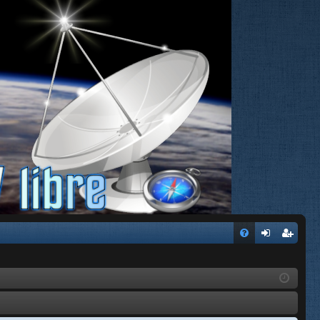
FA
de
eg
Q
nti
ist
fic
ra
ar
rs