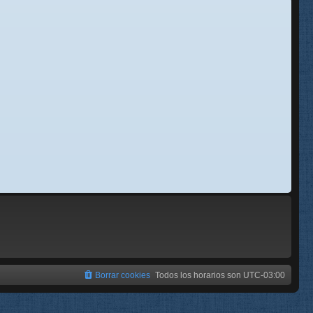
se
e
Borrar cookies
Todos los horarios son
UTC-03:00