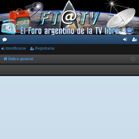
Identificarse
Registrarse
or
de
eg
os
nti
ist
Índice general
fic
ra
ar
rs
se
e