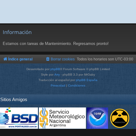
Información
Estamos con tareas de Mantenimiento. Regresamos pronto!
Índice general
Borrar cookies
Todos los horarios son
UTC-03:00
Desarrollado por
phpBB
® Forum Software © phpBB Limited
Style por
Arty
- phpBB 3.3 por MrGaby
Traducción al español por
phpBB España
Privacidad
|
Condiciones
Sitios Amigos