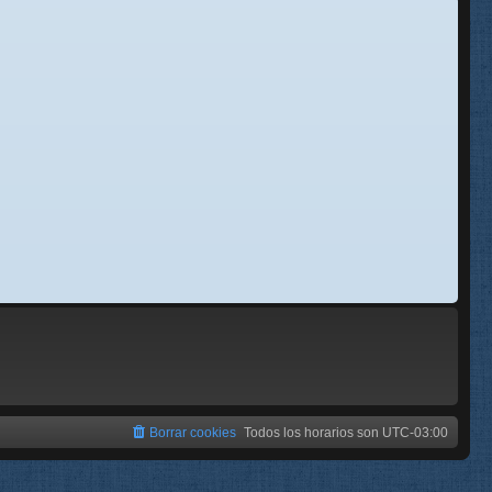
se
e
Borrar cookies
Todos los horarios son
UTC-03:00