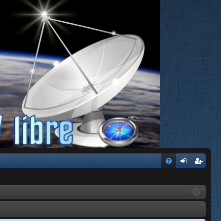
FA
de
eg
Q
nti
ist
fic
ra
ar
rs