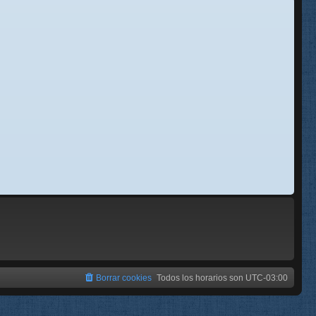
se
e
Borrar cookies
Todos los horarios son
UTC-03:00