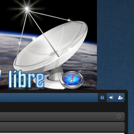
FA
de
eg
Q
nti
ist
fic
ra
ar
rs