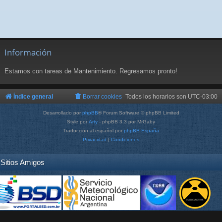
Información
Estamos con tareas de Mantenimiento. Regresamos pronto!
Índice general
Borrar cookies
Todos los horarios son
UTC-03:00
Desarrollado por
phpBB
® Forum Software © phpBB Limited
Style por
Arty
- phpBB 3.3 por MrGaby
Traducción al español por
phpBB España
Privacidad
|
Condiciones
Sitios Amigos