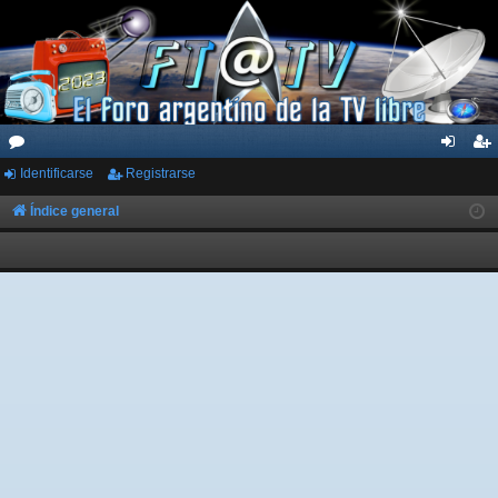
Identificarse
Registrarse
or
de
eg
os
nti
ist
Índice general
fic
ra
ar
rs
se
e