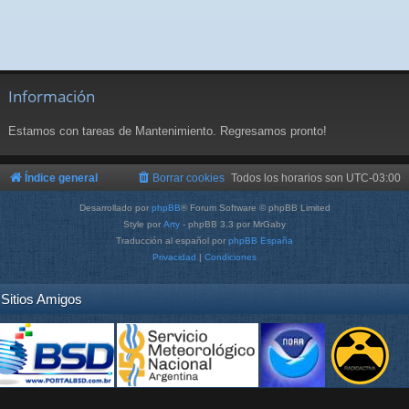
Información
Estamos con tareas de Mantenimiento. Regresamos pronto!
Índice general
Borrar cookies
Todos los horarios son
UTC-03:00
Desarrollado por
phpBB
® Forum Software © phpBB Limited
Style por
Arty
- phpBB 3.3 por MrGaby
Traducción al español por
phpBB España
Privacidad
|
Condiciones
Sitios Amigos