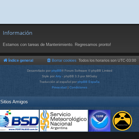
Información
Estamos con tareas de Mantenimiento. Regresamos pronto!
Índice general
Borrar cookies
Todos los horarios son
UTC-03:00
Desarrollado por
phpBB
® Forum Software © phpBB Limited
Style por
Arty
- phpBB 3.3 por MrGaby
Traducción al español por
phpBB España
Privacidad
|
Condiciones
Sitios Amigos