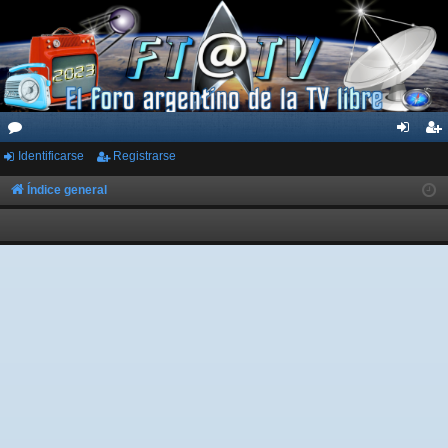
Identificarse
Registrarse
or
de
eg
os
nti
ist
Índice general
fic
ra
ar
rs
se
e