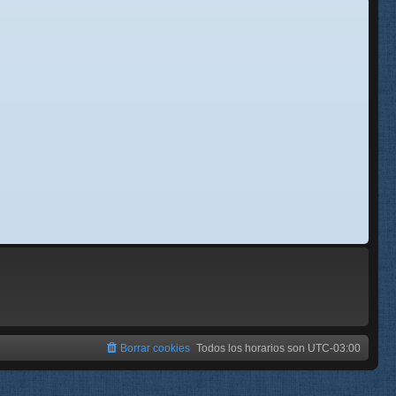
se
e
Borrar cookies
Todos los horarios son
UTC-03:00