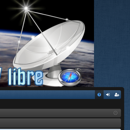
FA
de
eg
Q
nti
ist
fic
ra
ar
rs