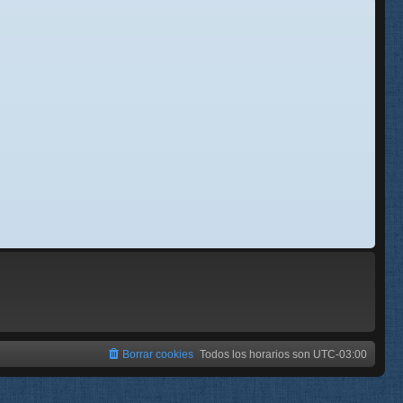
se
e
Borrar cookies
Todos los horarios son
UTC-03:00