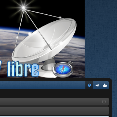
FA
de
eg
Q
nti
ist
fic
ra
ar
rs