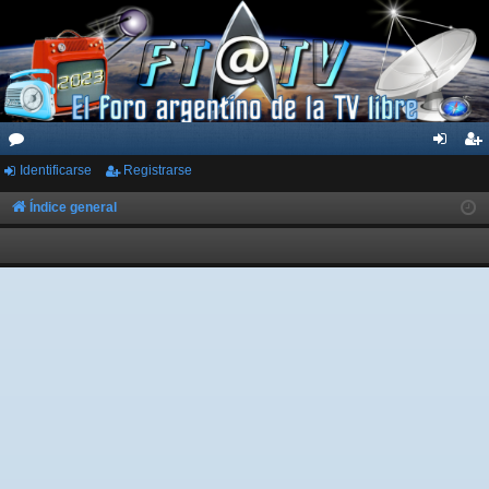
Identificarse
Registrarse
or
de
eg
os
nti
ist
Índice general
fic
ra
ar
rs
se
e