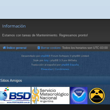
Información
Estamos con tareas de Mantenimiento. Regresamos pronto!
Índice general
Borrar cookies
Todos los horarios son
UTC-03:00
Desarrollado por
phpBB
® Forum Software © phpBB Limited
Style por
Arty
- phpBB 3.3 por MrGaby
Traducción al español por
phpBB España
Privacidad
|
Condiciones
Sitios Amigos