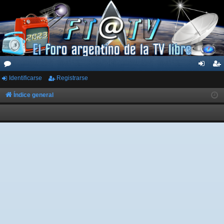
Identificarse
Registrarse
or
de
eg
os
nti
ist
Índice general
fic
ra
ar
rs
se
e