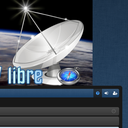
FA
de
eg
Q
nti
ist
fic
ra
ar
rs