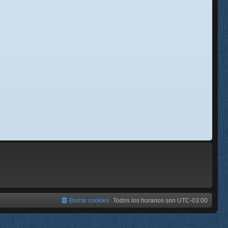
se
e
Borrar cookies
Todos los horarios son
UTC-03:00