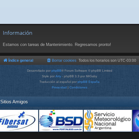
Información
Estamos con tareas de Mantenimiento. Regresamos pronto!
Índice general
Borrar cookies
Todos los horarios son
UTC-03:00
Desarrollado por
phpBB
® Forum Software © phpBB Limited
Style por
Arty
- phpBB 3.3 por MrGaby
Traducción al español por
phpBB España
Privacidad
|
Condiciones
Sitios Amigos