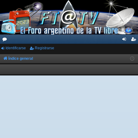
Identificarse
Registrarse
or
de
eg
os
nti
ist
Índice general
fic
ra
ar
rs
se
e