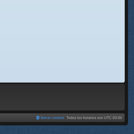
se
e
Borrar cookies
Todos los horarios son
UTC-03:00