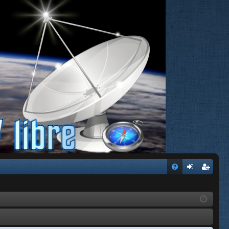
FA
de
eg
Q
nti
ist
fic
ra
ar
rs