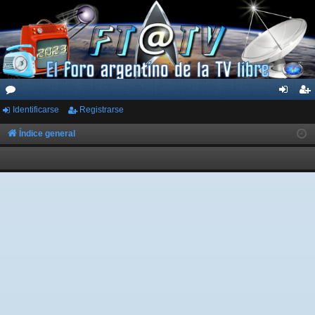
Identificarse
Registrarse
or
de
eg
os
nti
ist
Índice general
fic
ra
ar
rs
se
e