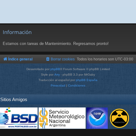
Información
Estamos con tareas de Mantenimiento. Regresamos pronto!
Índice general
Borrar cookies
Todos los horarios son
UTC-03:00
Desarrollado por
phpBB
® Forum Software © phpBB Limited
Style por
Arty
- phpBB 3.3 por MrGaby
Traducción al español por
phpBB España
Privacidad
|
Condiciones
Sitios Amigos