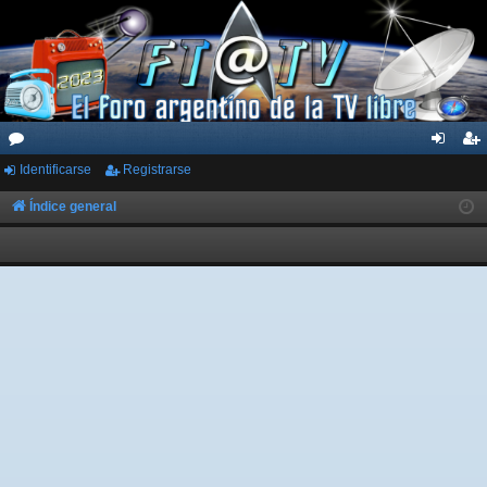
Identificarse
Registrarse
or
de
eg
os
nti
ist
Índice general
fic
ra
ar
rs
se
e