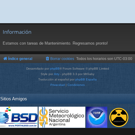
Información
Estamos con tareas de Mantenimiento. Regresamos pronto!
Índice general
Borrar cookies
Todos los horarios son
UTC-03:00
Desarrollado por
phpBB
® Forum Software © phpBB Limited
Style por
Arty
- phpBB 3.3 por MrGaby
Traducción al español por
phpBB España
Privacidad
|
Condiciones
Sitios Amigos