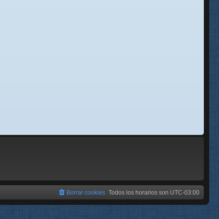
se
e
Borrar cookies
Todos los horarios son
UTC-03:00