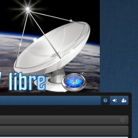
FA
de
eg
Q
nti
ist
fic
ra
ar
rs