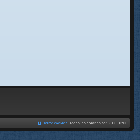
se
e
Borrar cookies
Todos los horarios son
UTC-03:00