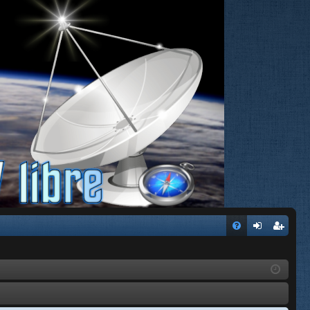
FA
de
eg
Q
nti
ist
fic
ra
ar
rs