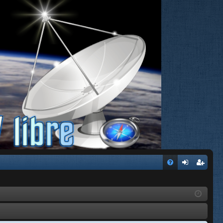
FA
de
eg
Q
nti
ist
fic
ra
ar
rs