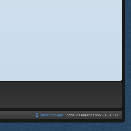
se
e
Borrar cookies
Todos los horarios son
UTC-03:00