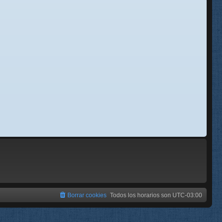
se
e
Borrar cookies
Todos los horarios son
UTC-03:00