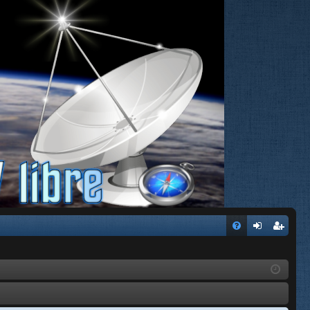
FA
de
eg
Q
nti
ist
fic
ra
ar
rs