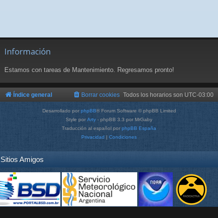
Información
Estamos con tareas de Mantenimiento. Regresamos pronto!
Índice general
Borrar cookies
Todos los horarios son
UTC-03:00
Desarrollado por
phpBB
® Forum Software © phpBB Limited
Style por
Arty
- phpBB 3.3 por MrGaby
Traducción al español por
phpBB España
Privacidad
|
Condiciones
Sitios Amigos