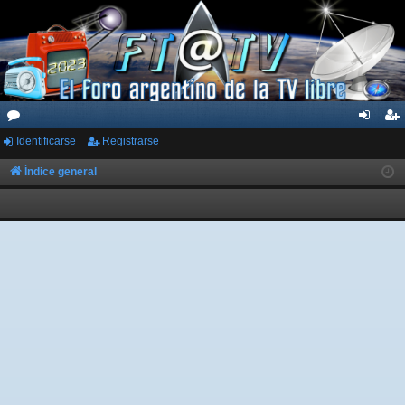
Identificarse
Registrarse
or
de
eg
os
nti
ist
Índice general
fic
ra
ar
rs
se
e