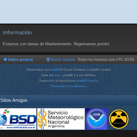
Información
Estamos con tareas de Mantenimiento. Regresamos pronto!
Índice general
Borrar cookies
Todos los horarios son
UTC-03:00
Desarrollado por
phpBB
® Forum Software © phpBB Limited
Style por
Arty
- phpBB 3.3 por MrGaby
Traducción al español por
phpBB España
Privacidad
|
Condiciones
Sitios Amigos