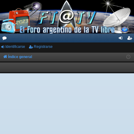
Identificarse
Registrarse
or
de
eg
os
nti
ist
Índice general
fic
ra
ar
rs
se
e