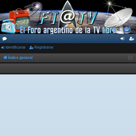
Identificarse
Registrarse
or
de
eg
os
nti
ist
Índice general
fic
ra
ar
rs
se
e