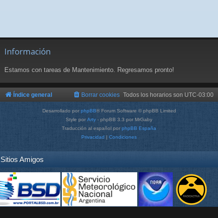
Información
Estamos con tareas de Mantenimiento. Regresamos pronto!
Índice general
Borrar cookies
Todos los horarios son
UTC-03:00
Desarrollado por
phpBB
® Forum Software © phpBB Limited
Style por
Arty
- phpBB 3.3 por MrGaby
Traducción al español por
phpBB España
Privacidad
|
Condiciones
Sitios Amigos