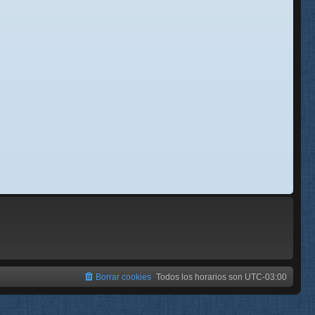
se
e
Borrar cookies
Todos los horarios son
UTC-03:00