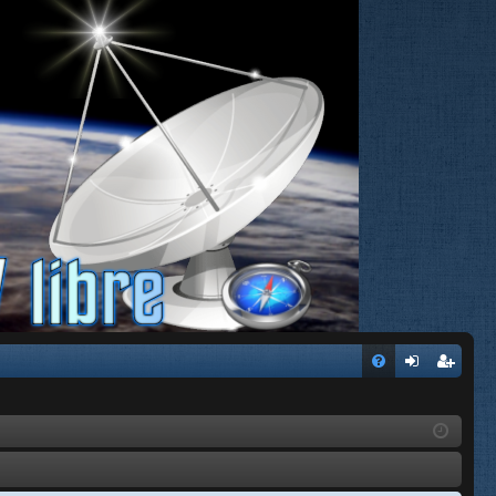
FA
de
eg
Q
nti
ist
fic
ra
ar
rs