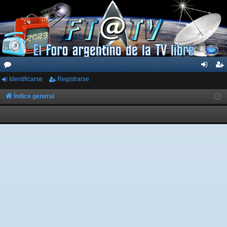
Identificarse
Registrarse
or
de
eg
os
nti
ist
Índice general
fic
ra
ar
rs
se
e