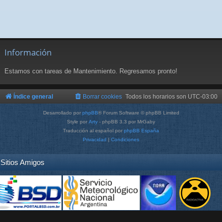
Información
Estamos con tareas de Mantenimiento. Regresamos pronto!
Índice general
Borrar cookies
Todos los horarios son
UTC-03:00
Desarrollado por
phpBB
® Forum Software © phpBB Limited
Style por
Arty
- phpBB 3.3 por MrGaby
Traducción al español por
phpBB España
Privacidad
|
Condiciones
Sitios Amigos