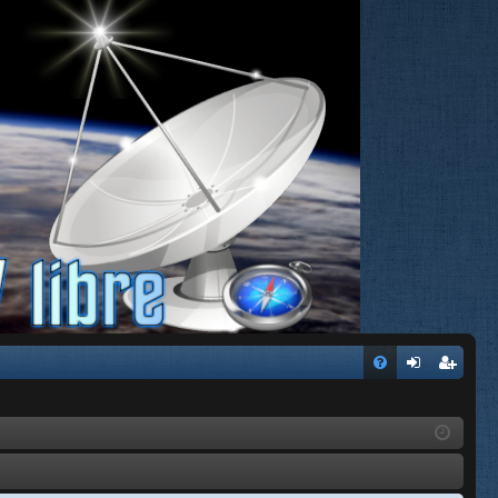
FA
de
eg
Q
nti
ist
fic
ra
ar
rs