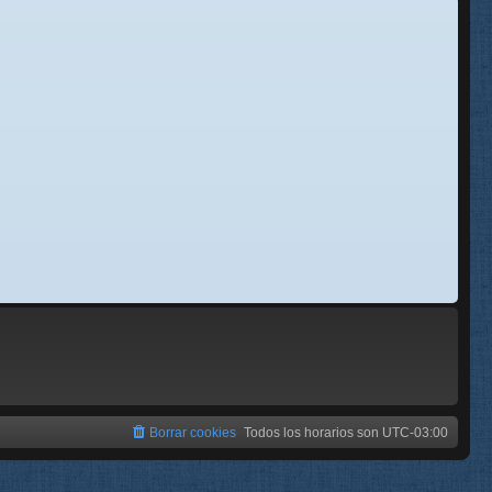
se
e
Borrar cookies
Todos los horarios son
UTC-03:00