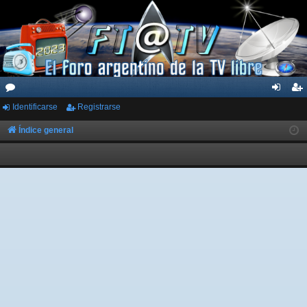
Identificarse
Registrarse
or
de
eg
os
nti
ist
Índice general
fic
ra
ar
rs
se
e