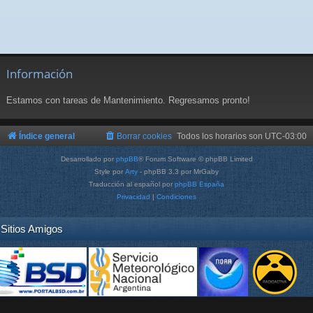
Información
Estamos con tareas de Mantenimiento. Regresamos pronto!
Índice general
Borrar cookies
Todos los horarios son
UTC-03:00
Desarrollado por
phpBB
® Forum Software © phpBB Limited
Style por
Arty
- phpBB 3.3 por MrGaby
Traducción al español por
phpBB España
Privacidad
|
Condiciones
Sitios Amigos