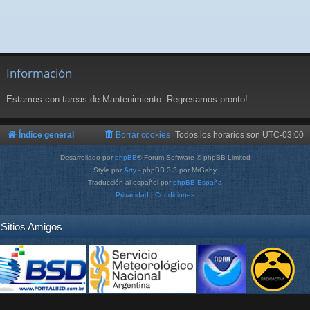
Información
Estamos con tareas de Mantenimiento. Regresamos pronto!
Índice general
Borrar cookies
Todos los horarios son
UTC-03:00
Desarrollado por
phpBB
® Forum Software © phpBB Limited
Style por
Arty
- phpBB 3.3 por MrGaby
Traducción al español por
phpBB España
Privacidad
|
Condiciones
Sitios Amigos