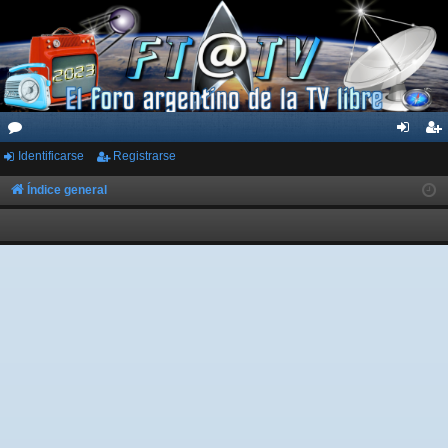
Identificarse
Registrarse
or
de
eg
os
nti
ist
Índice general
fic
ra
ar
rs
se
e