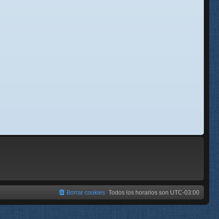
se
e
Borrar cookies
Todos los horarios son
UTC-03:00