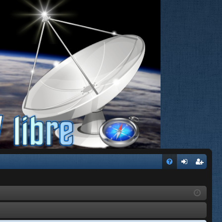
FA
de
eg
Q
nti
ist
fic
ra
ar
rs