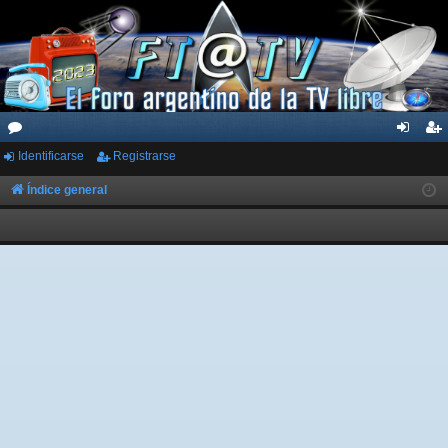
Identificarse
Registrarse
or
de
eg
os
nti
ist
Índice general
fic
ra
ar
rs
se
e