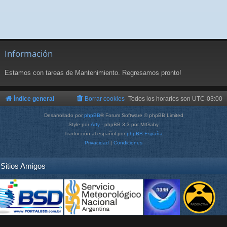
Información
Estamos con tareas de Mantenimiento. Regresamos pronto!
Índice general
Borrar cookies
Todos los horarios son
UTC-03:00
Desarrollado por
phpBB
® Forum Software © phpBB Limited
Style por
Arty
- phpBB 3.3 por MrGaby
Traducción al español por
phpBB España
Privacidad
|
Condiciones
Sitios Amigos