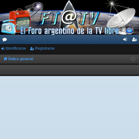
Identificarse
Registrarse
or
de
eg
os
nti
ist
Índice general
fic
ra
ar
rs
se
e