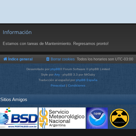
Información
Estamos con tareas de Mantenimiento. Regresamos pronto!
Índice general
Borrar cookies
Todos los horarios son
UTC-03:00
Desarrollado por
phpBB
® Forum Software © phpBB Limited
Style por
Arty
- phpBB 3.3 por MrGaby
Traducción al español por
phpBB España
Privacidad
|
Condiciones
Sitios Amigos