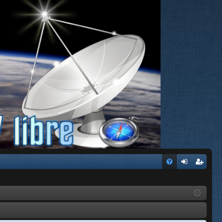
FA
de
eg
Q
nti
ist
fic
ra
ar
rs