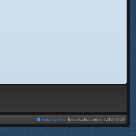
se
e
Borrar cookies
Todos los horarios son
UTC-03:00