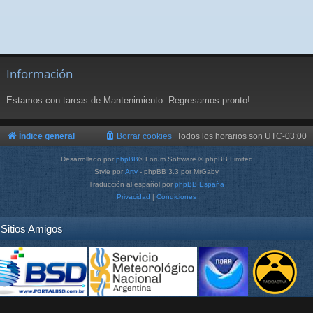
Información
Estamos con tareas de Mantenimiento. Regresamos pronto!
Índice general
Borrar cookies
Todos los horarios son
UTC-03:00
Desarrollado por
phpBB
® Forum Software © phpBB Limited
Style por
Arty
- phpBB 3.3 por MrGaby
Traducción al español por
phpBB España
Privacidad
|
Condiciones
Sitios Amigos